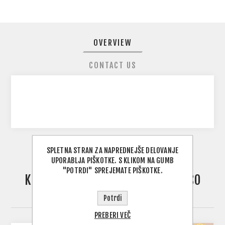
OVERVIEW
CONTACT US
SPLETNA STRAN ZA NAPREDNEJŠE DELOVANJE
UPORABLJA PIŠKOTKE. S KLIKOM NA GUMB
"POTRDI" SPREJEMATE PIŠKOTKE.
KUPCI, KI SO KUPILI TO POSTAVKO SO
KUPILI TUDI
Potrdi
PREBERI VEČ