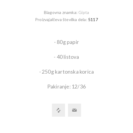
Blagovna znamka:
Gipta
Proizvajalčeva številka dela:
5117
- 80g papir
- 40 listova
- 250g kartonska korica
Pakiranje: 12/36