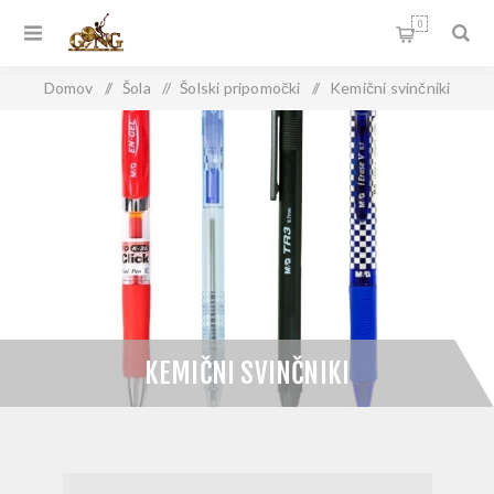
0
Domov
/
Šola
/
Šolski pripomočki
/
Kemični svinčniki
KEMIČNI SVINČNIKI