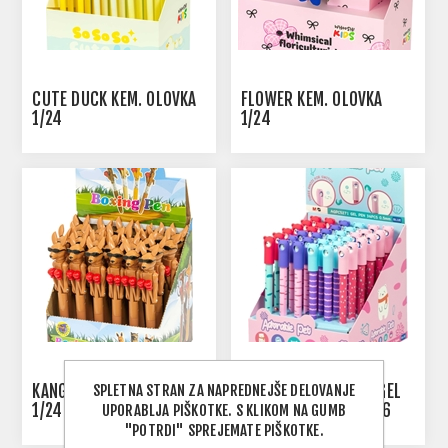
CUTE DUCK KEM. OLOVKA
FLOWER KEM. OLOVKA
1/24
1/24
SPLETNA STRAN ZA NAPREDNEJŠE DELOVANJE
KANGAROO KEM. OLOVKA
M&G ADORABLE PET GEL
1/24
OLOVKA 0,5 MM - 1/36
UPORABLJA PIŠKOTKE. S KLIKOM NA GUMB
"POTRDI" SPREJEMATE PIŠKOTKE.