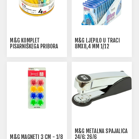
M&G KOMPLET
M&G LJEPILO U TRACI
PISARNIŠKEGA PRIBORA
8MX8,4 MM 1/12
4V1
M&G METALNA SPAJALICA
M&G MAGNETI 3 CM - 1/8
24/6; 26/6