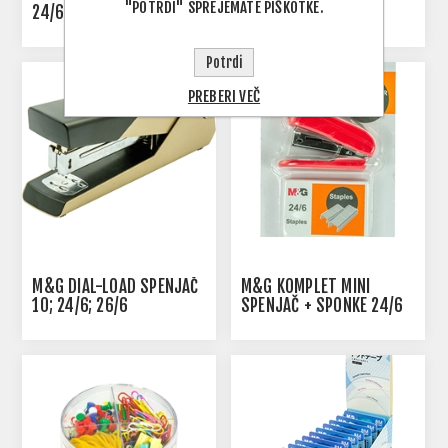
"POTRDI" SPREJEMATE PIŠKOTKE.
24/6
13,5 CM BOY
Potrdi
PREBERI VEČ
M&G DIAL-LOAD SPENJAČ
M&G KOMPLET MINI
10; 24/6; 26/6
SPENJAČ + SPONKE 24/6