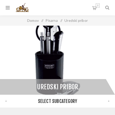
0
Domov
/
Pisarna
/
Uredski pribor
UREDSKI PRIBOR
SELECT SUBCATEGORY