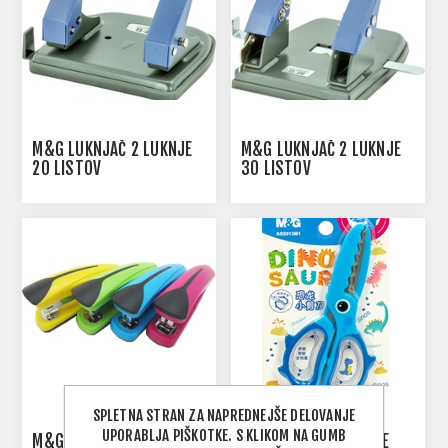
M&G LUKNJAČ 2 LUKNJE
M&G LUKNJAČ 2 LUKNJE
20 LISTOV
30 LISTOV
SPLETNA STRAN ZA NAPREDNEJŠE DELOVANJE
UPORABLJA PIŠKOTKE. S KLIKOM NA GUMB
M&G COLOR JOY SPENJAČ
M&G DINOSAUR ŠKARE