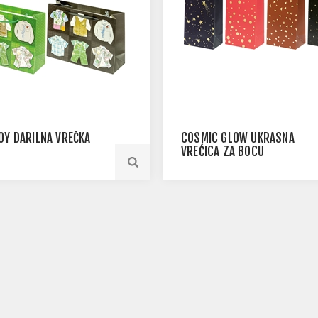
OY DARILNA VREČKA
COSMIC GLOW UKRASNA
M
VREĆICA ZA BOCU