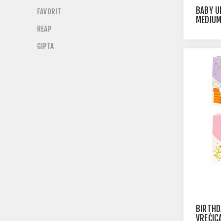
BABY U
FAVORIT
MEDIU
REAP
GIPTA
BIRTHD
VREĆIC