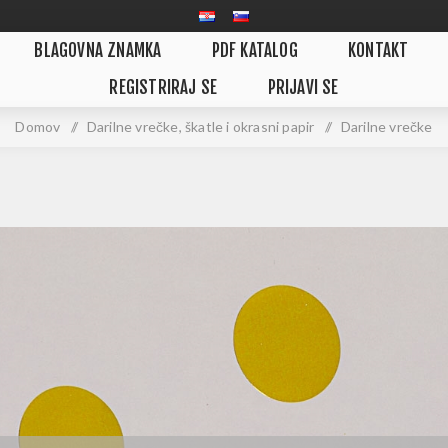
BLAGOVNA ZNAMKA
PDF KATALOG
KONTAKT
REGISTRIRAJ SE
PRIJAVI SE
Domov
/
Darilne vrečke, škatle i okrasni papir
/
Darilne vrečke