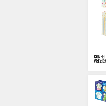
CONFET
VREĆIC