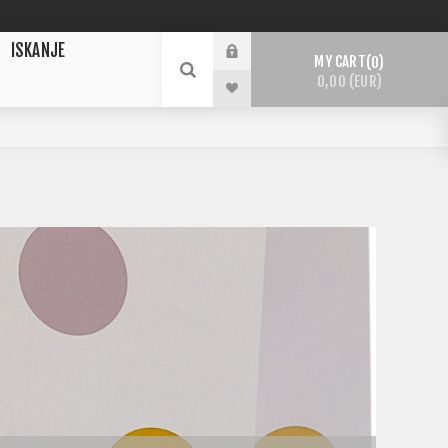
ISKANJE
MY CART
0
0,00 (EUR)