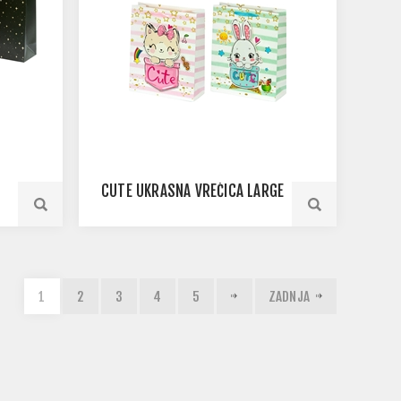
CUTE UKRASNA VREĆICA LARGE
1
2
3
4
5
ZADNJA