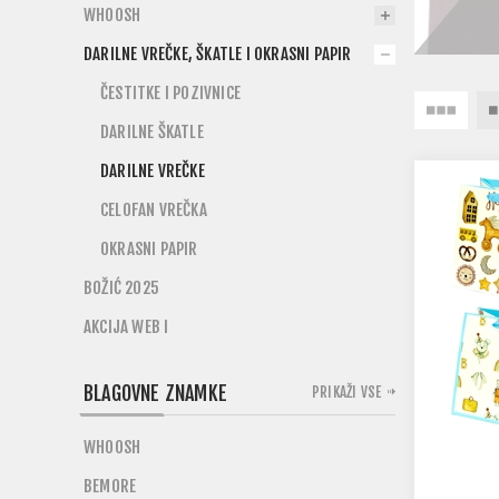
WHOOSH
DARILNE VREČKE, ŠKATLE I OKRASNI PAPIR
ČESTITKE I POZIVNICE
DARILNE ŠKATLE
DARILNE VREČKE
CELOFAN VREČKA
OKRASNI PAPIR
BOŽIĆ 2025
AKCIJA WEB I
BLAGOVNE ZNAMKE
PRIKAŽI VSE
WHOOSH
BEMORE