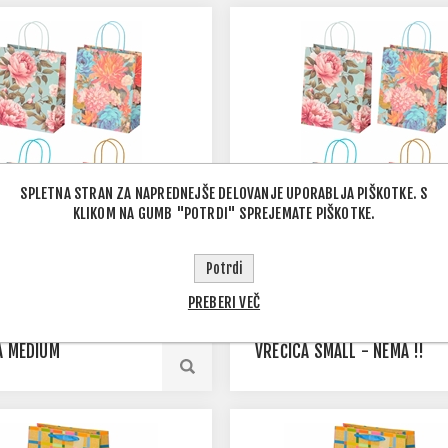
SPLETNA STRAN ZA NAPREDNEJŠE DELOVANJE UPORABLJA PIŠKOTKE. S
KLIKOM NA GUMB "POTRDI" SPREJEMATE PIŠKOTKE.
Potrdi
PREBERI VEČ
ELEGANCE UKRASNA
BLOOM ELEGANCE UKRASNA
A MEDIUM
VREĆICA SMALL - NEMA !!