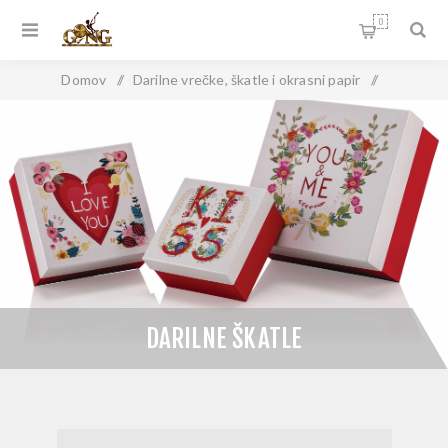
0
Domov
/
Darilne vrečke, škatle i okrasni papir
/
Darilne škatle
DARILNE ŠKATLE