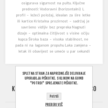
osigurava sigurnost na pultu. Ključne
prednosti: Vodoravni (horizontalni) L
profil – ležeći položaj, idealan za šire letke
ili kartice Kristalna prozirnost – sadržaj je
savršeno vidljiv bez prepreka Nagnuti
dizajn – optimalna čitljivost s visine očiju
kupca Široka baza – visoka stabilnost, ne
pada ni na laganom propuhu Laka zamjena –
letak ili obavijest se umeće u par sekundi
SPLETNA STRAN ZA NAPREDNEJŠE DELOVANJE
UPORABLJA PIŠKOTKE. S KLIKOM NA GUMB
"POTRDI" SPREJEMATE PIŠKOTKE.
KUPCI, KI SO KUPILI TO POSTAVKO SO
KUPILI TUDI
Potrdi
PREBERI VEČ