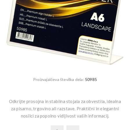
Proizvajalčeva številka dela:
50985
Odkrijte prosojna in stabilna stojala za obvestila, idealna
za pisarno, trgovino ali razstave. Praktični in elegantni
nosilci za popolno vidljivost vaših informacij.