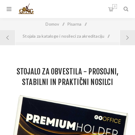
0
Domov
/
Pisarna
/
Stojala za kataloge i nosileci za akreditaciju
/
Stojalo za Obvestila - Prosojni, Stabilni in Praktični Nosilci
STOJALO ZA OBVESTILA - PROSOJNI,
STABILNI IN PRAKTIČNI NOSILCI