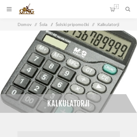
0
Domov
/
Šola
/
Šolski pripomočki
/
Kalkulatorji
KALKULATORJI